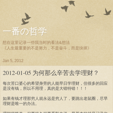
一番の哲学
想在这里记录一些我当时的看法&想法
《人生最重要的不是努力，不是奋斗，而是抉择》
Jan 5, 2012
2012-01-05 为何那么辛苦去学理财？
每次苦口婆心的希望身旁的人能早日学理财，但很多的回应
是没有钱，所以不用理，真的是大错特错！！！
如果有钱才理那穷人就永远是穷人了，要跳出老鼠圈，尽早
理财是唯一的办法。