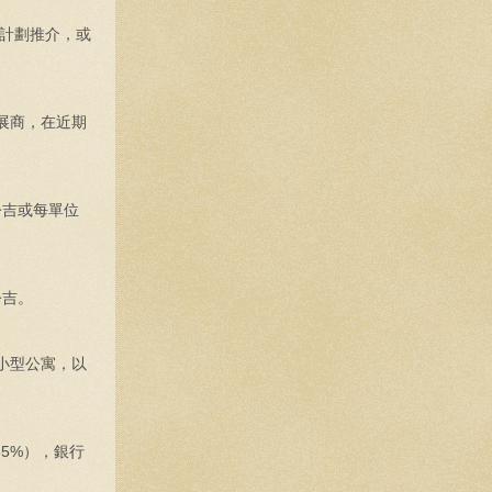
計劃推介，或
發展商，在近期
0令吉或每單位
令吉。
小型公寓，以
5%），銀行