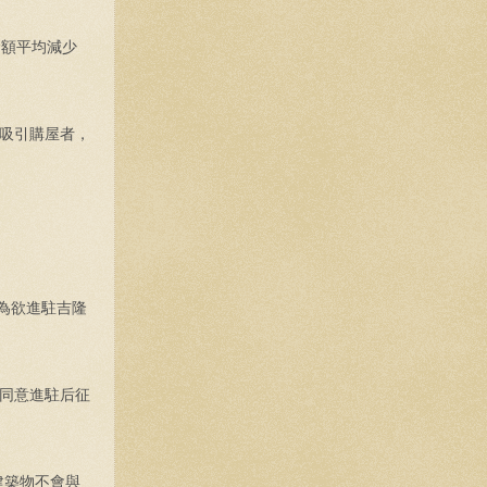
金額平均減少
吸引購屋者，
為欲進駐吉隆
同意進駐后征
建築物不會與