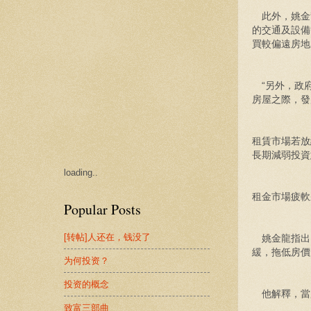
此外，姚金
的交通及設備
買較偏遠房地
“另外，政府
房屋之際，發
租賃市場若放
長期減弱投資
loading..
租金市場疲軟
Popular Posts
[转帖]人还在，钱没了
姚金龍指出
緩，拖低房價
为何投资？
投资的概念
他解釋，當
致富三部曲