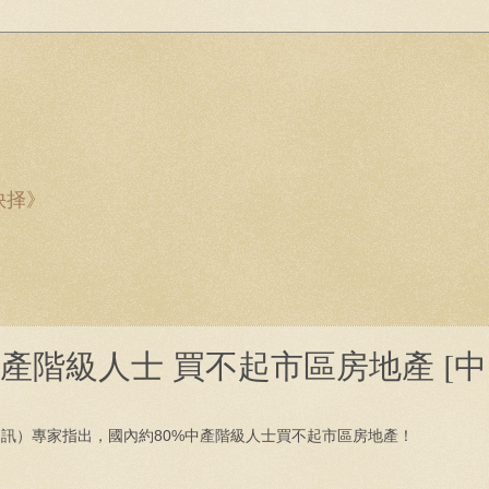
抉择》
中產階級人士 買不起市區房地產 [中
日訊）專家指出，國內約80%中產階級人士買不起市區房地產！