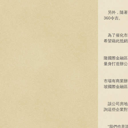
另外，隨著頭
360令吉。
為了催化市
希望藉此抵銷
隆國際金融區
量身打造辦公
市場有商業辦
坡國際金融區
該公司房地
詢這些企業對
“我們也意識