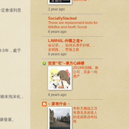
1 year ago
一定會達到意
SociallyStacked
These are replacement tools for
Wildfire and North Social
6 years ago
LAWHAL-外匯之道✈
会记录。。如何从满手好棋。。
走错路。。堕落之路
.5年，處于
6 years ago
投资“宅”--東方心綺楼
2019年回顾。换
公司，买多一间
房产
6 years ago
前雖未泡沫化，
~ 家有仟金 ~
冬欧大挑战之没
有遇见圣诞老人
的圣诞夜@布拉
康發展。
格