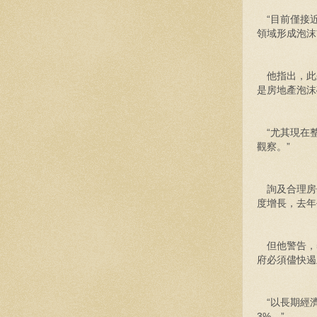
“目前僅接近
領域形成泡沫
他指出，此
是房地產泡沫
“尤其現在整
觀察。”
詢及合理房價
度增長，去年
但他警告，5
府必須儘快遏
“以長期經濟
3%。”