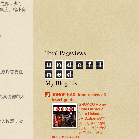
入之際，亦可
集度、縮小房
。
Total Pageviews
u
n
d
e
f
i
見政府首要任
n
e
d
My Blog List
JOHOR KAKI food reviews &
尤其使都市人
travel guide
SHUKOU Home
Style Dishes📍
Near Hakodate
JR Station 函館
收入族群，政
おばんざい 酒肴
(しゅこう) • 函馆
家常菜• 下酒菜
☎ 07052847786