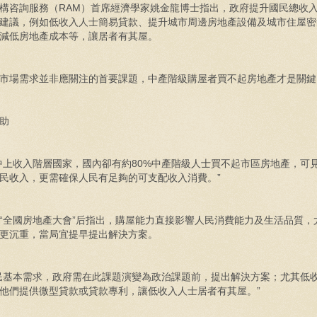
咨詢服務（RAM）首席經濟學家姚金龍博士指出，政府提升國民總收
建議，例如低收入人士簡易貸款、提升城市周邊房地產設備及城市住屋密
減低房地產成本等，讓居者有其屋。
市場需求並非應關注的首要課題，中產階級購屋者買不起房地產才是關鍵
助
上收入階層國家，國內卻有約80%中產階級人士買不起市區房地產，可
民收入，更需確保人民有足夠的可支配收入消費。”
全國房地產大會”后指出，購屋能力直接影響人民消費能力及生活品質，
更沉重，當局宜提早提出解決方案。
基本需求，政府需在此課題演變為政治課題前，提出解決方案；尤其低
他們提供微型貸款或貸款專利，讓低收入人士居者有其屋。”