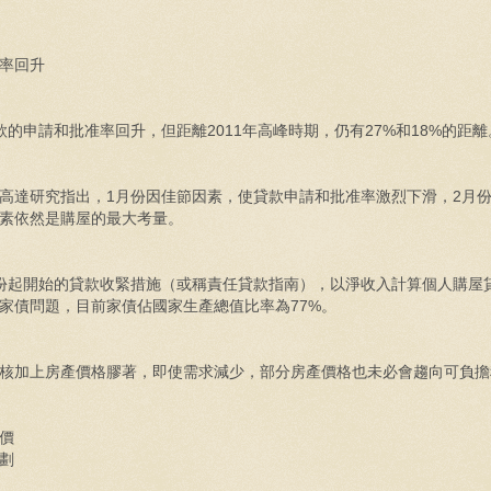
率回升
款的申請和批准率回升，但距離2011年高峰時期，仍有27%和18%的距離
達研究指出，1月份因佳節因素，使貸款申請和批准率激烈下滑，2月
素依然是購屋的最大考量。
份起開始的貸款收緊措施（或稱責任貸款指南），以淨收入計算個人購屋
家債問題，目前家債佔國家生產總值比率為77%。
核加上房產價格膠著，即使需求減少，部分房產價格也未必會趨向可負擔
價
劃