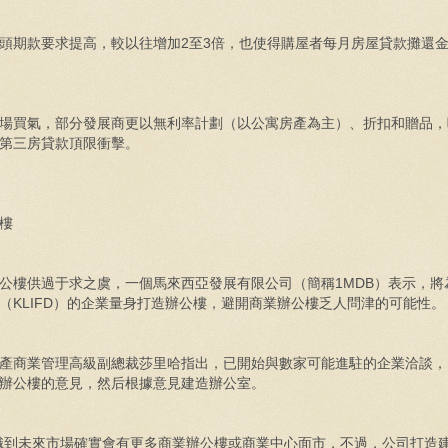
期款要求提高，較以往增加2至3倍，也使得購屋者每月房屋貸款攤還
場買氣，部分發展商更以無利率計劃（以公寓房產為主）、折扣和贈品，
第三房貸款頂限衝擊。
樓
公樓供過于求之虞，一個馬來西亞發展有限公司（簡稱1MDB）表示，將
（KLIFD）的企業量身打造辦公樓，避開商業辦公樓乏人問津的可能性。
產商業管理高級副總裁莎里哈指出，已開始與數家可能進駐的企業洽談，
辦公樓的意見，然后根據意見建造辦公室。
到未來市場確實會有更多商業辦公樓或商業中心面市，不過，公司打造