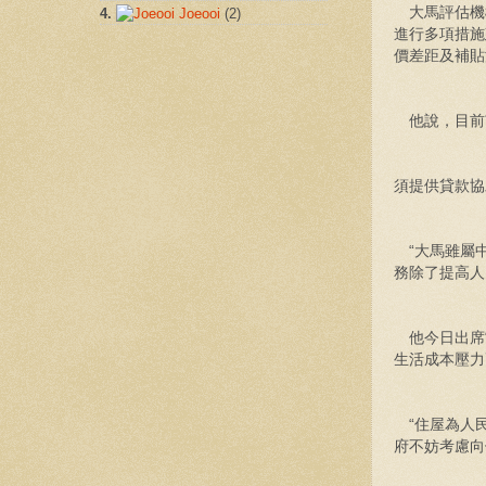
大馬評估機構
4.
Joeooi
(2)
進行多項措施
價差距及補貼
他說，目前
須提供貸款協
“大馬雖屬中
務除了提高人
他今日出席“
生活成本壓力
“住屋為人民
府不妨考慮向