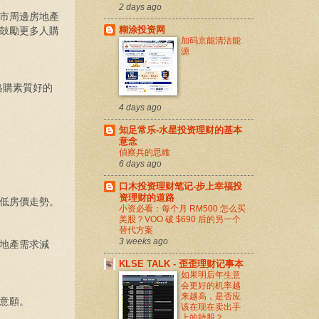
2 days ago
市周邊房地產
糊涂投资网
鼓勵更多人購
加码京能清洁能
源
格購素質好的
4 days ago
知足常乐-水星投资理财的基本
意念
偵察兵的思維
6 days ago
口木投资理财笔记-步上幸福投
资理财的道路
低房價走勢。
小资必看：每个月 RM500 怎么买
美股？VOO 破 $690 后的另一个
替代方案
3 weeks ago
地產需求減
KLSE TALK - 歪歪理财记事本
如果明后年生意
会更好的机率越
来越高，是否应
意願。
该在现在卖出手
上的持股？