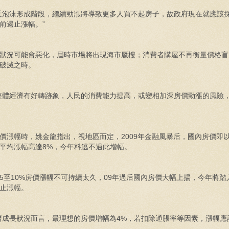
泡沫形成階段，繼續勁漲將導致更多人買不起房子，故政府現在就應該
前遏止漲幅。”
狀況可能會惡化，屆時市場將出現海市蜃樓；消費者購屋不再衡量價格盲
破滅之時。
體經濟有好轉跡象，人民的消費能力提高，或變相加深房價勁漲的風險
漲幅時，姚金龍指出，視地區而定，2009年金融風暴后，國內房價即以5
平均漲幅高達8%，今年料逃不過此增幅。
至10%房價漲幅不可持續太久，09年過后國內房價大幅上揚，今年將踏
止漲幅。
成長狀況而言，最理想的房價增幅為4%，若扣除通脹率等因素，漲幅應