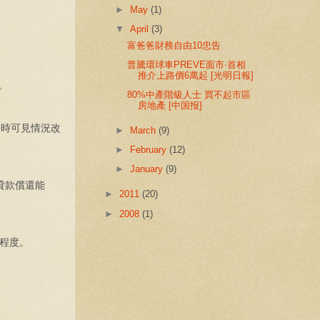
►
May
(1)
▼
April
(3)
富爸爸財務自由10忠告
普騰環球車PREVE面市‧首相
推介上路價6萬起 [光明日報]
。
80%中產階級人士 買不起市區
房地產 [中国报]
份時可見情況改
►
March
(9)
►
February
(12)
►
January
(9)
貸款償還能
►
2011
(20)
►
2008
(1)
程度。