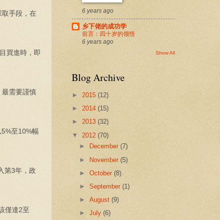
6 years ago
採取手段，在
乡下佬的成功学
前言：四十岁的领悟
6 years ago
目買進時，即
Show All
Blog Archive
，最需要謹慎
►
2015
(12)
►
2014
(15)
►
2013
(32)
%至10%幅
▼
2012
(70)
►
December
(7)
►
November
(5)
入第3年，政
►
October
(8)
►
September
(1)
►
August
(9)
該僅達2至
►
July
(6)