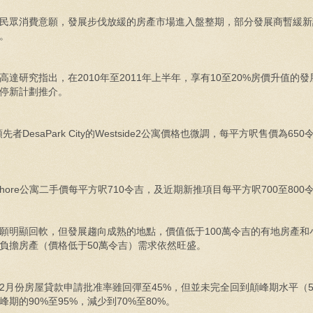
民眾消費意願，發展步伐放緩的房產市場進入盤整期，部分發展商暫緩新
。
達研究指出，在2010年至2011年上半年，享有10至20%房價升值的
停新計劃推介。
者DesaPark City的Westside2公寓價格也微調，每平方呎售價為65
shore公寓二手價每平方呎710令吉，及近期新推項目每平方呎700至800
明顯回軟，但發展趨向成熟的地點，價值低于100萬令吉的有地房產和
負擔房產（價格低于50萬令吉）需求依然旺盛。
月份房屋貸款申請批准率雖回彈至45%，但並未完全回到顛峰期水平（5
期的90%至95%，減少到70%至80%。