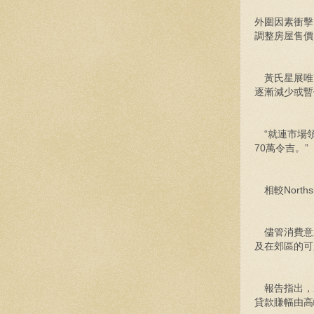
外圍因素衝擊
調整房屋售價
黃氏星展唯高
逐漸減少或暫
“就連市場領先
70萬令吉。”
相較North
儘管消費意願
及在郊區的可
報告指出，2
貸款賺幅由高峰