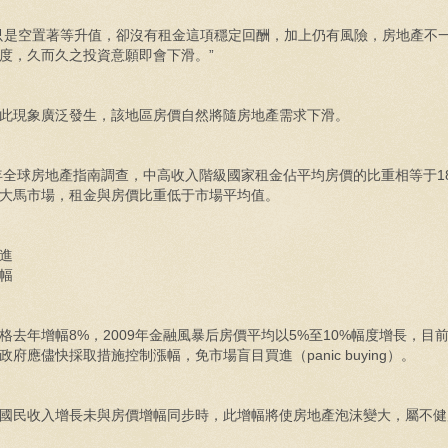
是空置著等升值，卻沒有租金這項穩定回酬，加上仍有風險，房地產不
度，久而久之投資意願即會下滑。”
此現象廣泛發生，該地區房價自然將隨房地產需求下滑。
年全球房地產指南調查，中高收入階級國家租金佔平均房價的比重相等于18
大馬市場，租金與房價比重低于市場平均值。
進
幅
格去年增幅8%，2009年金融風暴后房價平均以5%至10%幅度增長，目
府應儘快採取措施控制漲幅，免市場盲目買進（panic buying）。
國民收入增長未與房價增幅同步時，此增幅將使房地產泡沫變大，屬不健