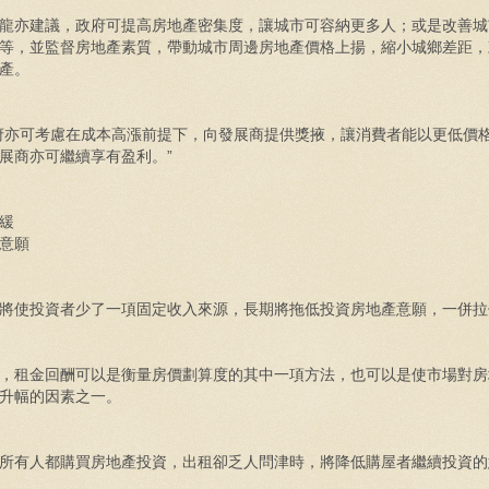
龍亦建議，政府可提高房地產密集度，讓城市可容納更多人；或是改善城
等，並監督房地產素質，帶動城市周邊房地產價格上揚，縮小城鄉差距，
產。
亦可考慮在成本高漲前提下，向發展商提供獎掖，讓消費者能以更低價
展商亦可繼續享有盈利。”
緩
意願
將使投資者少了一項固定收入來源，長期將拖低投資房地產意願，一併拉
，租金回酬可以是衡量房價劃算度的其中一項方法，也可以是使市場對房
升幅的因素之一。
所有人都購買房地產投資，出租卻乏人問津時，將降低購屋者繼續投資的