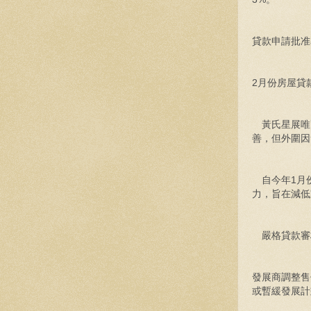
貸款申請批准
2月份房屋貸
黃氏星展唯高
善，但外圍因
自今年1月
力，旨在減低
嚴格貸款審
發展商調整售
或暫緩發展計