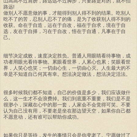
山高高不过肩膀，路远远不过脚步，只要路是对的，就不怕
路远!
做别人不愿意做的事，才能得到别人得不到的结果。吃别人
吃不了的苦，忍别人忍不了的痛，是为了收获别人得不到的
收获。命在于自造，运在于自改，福在于自求，境在于自
选，友在于自择，习在于自改，悟在于自通，凡事在于自
己。
细节决定成败，速度决定胜负。普通人用眼睛看待事物，成
功者用眼光看待事物。累眼看世界，人累心也累；笑眼看世
界，人笑心也笑；一切由心生，一切由心灭。人生最大的不
幸是不知道自己何其有幸。想法决定做法，想法决定活法。
很多时候我们都不知道，自己的价值是多少，我们应该做什
么，这一生才不会浪费掉。我们到底重不重要，我们是不是
很渺小，深藏在心中的那一套，人家会不会觉得可笑。不要
认为自己没有用，不要老是坐在那边望天空，如果你自己都
不愿意动，还有谁可以帮助你成功。
如果你只是等待，发生的事情只会是你变老了。宁愿做过了